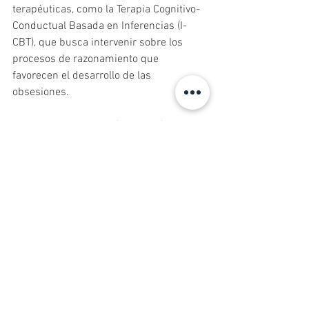
terapéuticas, como la Terapia Cognitivo-
Conductual Basada en Inferencias (I-
CBT), que busca intervenir sobre los 
procesos de razonamiento que 
favorecen el desarrollo de las 
obsesiones.
Aunque la investigación continúa 
avanzando, estos enfoques representan 
herramientas prometedoras para 
complementar los tratamientos 
tradicionales y ampliar las opciones 
disponibles para los pacientes.
¿La medicación ayuda en 
el TOC?
En muchos casos, especialmente 
cuando los síntomas son moderados o 