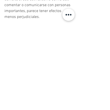
comentar o comunicarse con personas 
importantes, parece tener efectos 
menos perjudiciales.
Sin embargo, incluso las interacciones 
digitales más activas no logran sustituir 
completamente el beneficio emocional 
de la presencia física.
Conoce a Nuestros Psicólogos Aquí
Recuperar el encuentro 
humano
En una sociedad cada vez más 
digitalizada, este estudio recuerda una 
necesidad profundamente humana: 