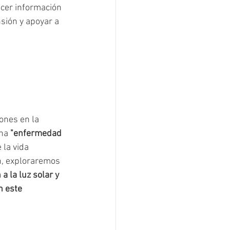
ecer información 
sión y apoyar a 
ones en la 
na 
"enfermedad 
 la vida 
n, exploraremos 
a la luz solar y 
n este 