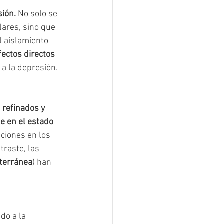
sión.
 No solo se 
ares, sino que 
l aislamiento 
ectos directos 
a la depresión.
 refinados y 
e en el estado 
ciones en los 
traste, las 
iterránea
) han 
do a la 