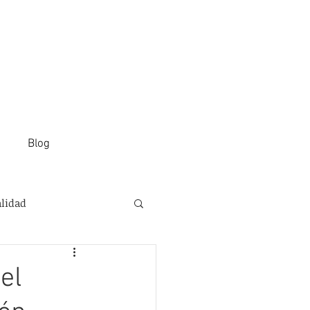
Blog
alidad
el