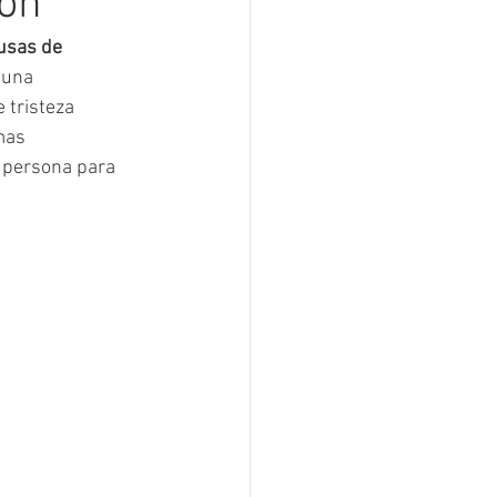
ión
usas de 
 una 
 tristeza 
mas 
 persona para 