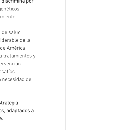
 discrimina por 
enéticos, 
imiento.
 de salud 
iderable de la 
 de América 
a tratamientos y 
ervención 
safíos 
a necesidad de 
trategia 
os, adaptados a 
e.