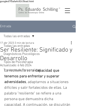
googled7f5afa4c62c5bad.html
Entrada
Todas las entradas
17 abr 2023
3 min de lectura
Todas las entradas
Ser Resiliente: Significado y
Diagnósticos Psicológicos
Desarrollo
Tipos de Psicoterapia
Actualizado:
6 feb 2024
Trastorno de Personalidad
La resiliencia es la 
capacidad que 
tenemos para enfrentar y superar 
adversidades
, adaptarnos a situaciones 
difíciles y salir fortalecidos de ellas. La 
palabra "resiliente" se refiere a una 
persona que demuestra dicha 
capacidad. A continuación, se discutirán 