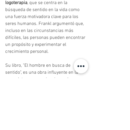
logoterapia
, que se centra en la 
búsqueda de sentido en la vida como 
una fuerza motivadora clave para los 
seres humanos. Frankl argumentó que, 
incluso en las circunstancias más 
difíciles, las personas pueden encontrar 
un propósito y experimentar el 
crecimiento personal.
Su libro, "El hombre en busca de 
sentido", es una obra influyente en la 
que relata sus experiencias en los 
campos de concentración y expone sus 
ideas sobre la logoterapia. 
La historia de 
Frankl es un ejemplo conmovedor de 
resiliencia
, ya que ilustra cómo alguien 
puede sobrevivir a situaciones extremas, 
encontrar un propósito en la adversidad 
y contribuir significativamente al 