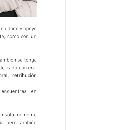
 cuidado y apoyo 
te, como con un 
también se tenga 
e cada carrera. 
al, retribución 
Algunos test disponibles que pueden ayudarte en este proceso los encuentras en 
un solo momento 
ia, pero también 