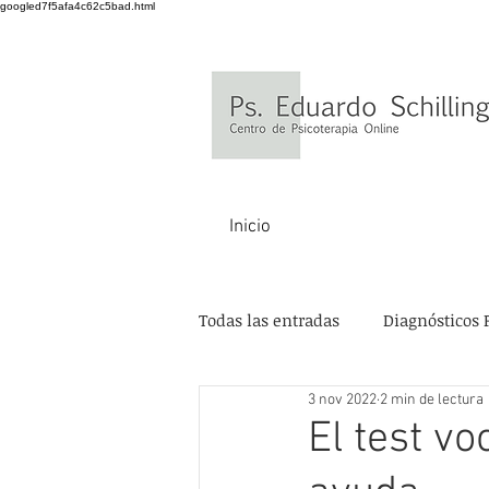
googled7f5afa4c62c5bad.html
Inicio
Todas las entradas
Diagnósticos 
3 nov 2022
2 min de lectura
El test v