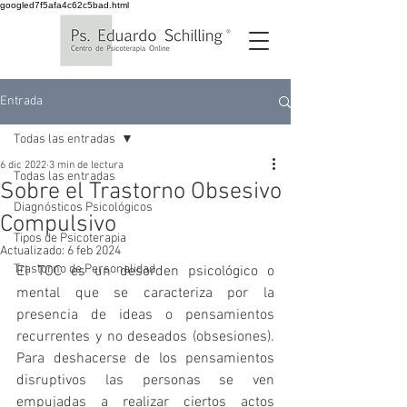
googled7f5afa4c62c5bad.html
Entrada
Todas las entradas
6 dic 2022
3 min de lectura
Todas las entradas
Sobre el Trastorno Obsesivo
Diagnósticos Psicológicos
Compulsivo
Tipos de Psicoterapia
Actualizado:
6 feb 2024
Trastorno de Personalidad
El TOC es un desorden psicológico o 
mental que se caracteriza por la 
presencia de ideas o pensamientos 
recurrentes y no deseados (obsesiones). 
Para deshacerse de los pensamientos 
disruptivos las personas se ven 
empujadas a realizar ciertos actos 