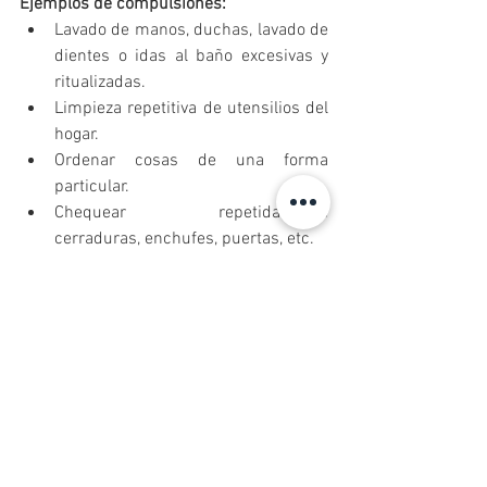
Ejemplos de compulsiones:
Lavado de manos, duchas, lavado de 
dientes o idas al baño excesivas y 
ritualizadas.
Limpieza repetitiva de utensilios del 
hogar.
Ordenar cosas de una forma 
particular.
Chequear repetidamente 
cerraduras, enchufes, puertas, etc.
Rituales asociados a números como 
contar, repetir, preferir 
exclusivamente o evitar ciertos 
números.
Algunas personas con TOC también 
evitan a ciertas personas, lugares o 
situaciones que desencadenan las 
obsesiones y compulsiones. 
Tratamiento