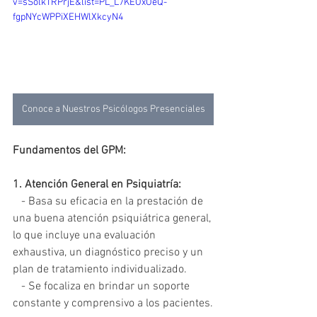
v=sSolkTRPrjE&list=PL_L7KEOxOeQ-
fgpNYcWPPiXEHWlXkcyN4
Conoce a Nuestros Psicólogos Presenciales
Fundamentos del GPM:
1. Atención General en Psiquiatría:
   - Basa su eficacia en la prestación de 
una buena atención psiquiátrica general, 
lo que incluye una evaluación 
exhaustiva, un diagnóstico preciso y un 
plan de tratamiento individualizado.
   - Se focaliza en brindar un soporte 
constante y comprensivo a los pacientes.