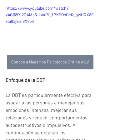
https://www.youtube.com/watch?
v=G08IYl2DAMg&list=PL_L7KEOxOeQ_gwUQX8E
xtaIt3jSm8XYbK
Conoce a Nuestros Psicólogos Online Aquí
Enfoque de la DBT
La DBT es particularmente efectiva para 
ayudar a las personas a manejar sus 
emociones intensas, mejorar sus 
relaciones y reducir comportamientos 
autodestructivos o impulsivos. A 
continuación se detallan los 