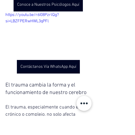
Conoce a Nuestros Psicólogos Aquí
https://youtu.be/r6I08PzrlQg?
si=LBZFPERwHWL3qPFl
Contáctanos Vía WhatsApp Aquí
El trauma cambia la forma y el 
funcionamiento de nuestro cerebro
El trauma, especialmente cuando es 
crónico o complejo, no solo afecta 
nuestras emociones y comportamientos, 
sino que también produce cambios 