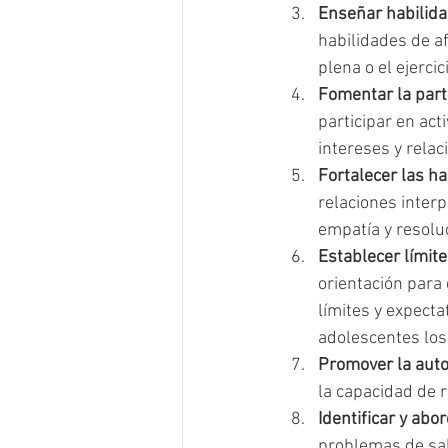
Enseñar habilida
habilidades de af
plena o el ejerci
Fomentar la parti
participar en act
intereses y relac
Fortalecer las ha
relaciones inter
empatía y resoluc
Establecer límite
orientación para
límites y expecta
adolescentes lo
Promover la autoe
la capacidad de r
Identificar y ab
problemas de sal