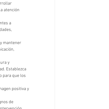
rollar 
la atención 
ntes a 
idades, 
r y mantener 
icación, 
ura y 
ad. Establezca 
o para que los 
agen positiva y 
gnos de 
intervención 