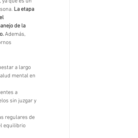
 ya que es un 
sona. 
La etapa 
el 
anejo de la 
o. 
Además, 
ornos 
estar a largo 
salud mental en 
entes a 
os sin juzgar y 
as regulares de 
 equilibrio 