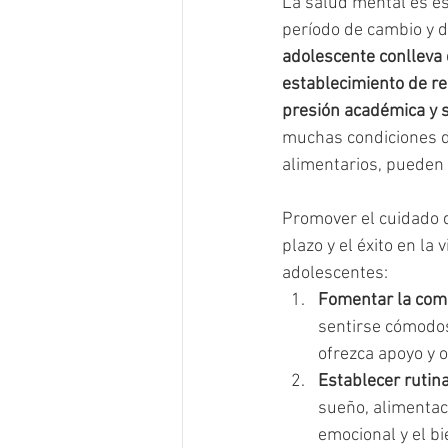
La salud mental es es
período de cambio y d
adolescente conlleva 
establecimiento de rel
presión académica y so
muchas condiciones de
alimentarios, pueden
Promover el cuidado d
plazo y el éxito en la
adolescentes:
Fomentar la comu
sentirse cómodos
ofrezca apoyo y 
Establecer rutin
sueño, alimentaci
emocional y el bi