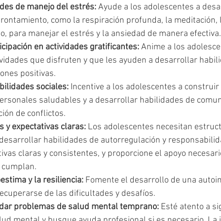
des de manejo del estrés:
 Ayude a los adolescentes a desar
rontamiento, como la respiración profunda, la meditación, 
cio, para manejar el estrés y la ansiedad de manera efectiva.
cipación en actividades gratificantes:
 Anime a los adolesce
ividades que disfruten y que les ayuden a desarrollar habil
iones positivas.
bilidades sociales:
 Incentive a los adolescentes a construi
personales saludables y a desarrollar habilidades de comun
ión de conflictos.
s y expectativas claras:
 Los adolescentes necesitan estruct
 desarrollar habilidades de autorregulación y responsabilid
tivas claras y consistentes, y proporcione el apoyo necesari
s cumplan.
stima y la resiliencia:
 Fomente el desarrollo de una autoim
ecuperarse de las dificultades y desafíos.
ordar problemas de salud mental temprano:
 Esté atento a si
ud mental y busque ayuda profesional si es necesario. La 