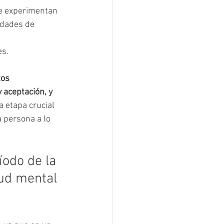
se experimentan 
idades de 
es.
tos 
aceptación, y 
 etapa crucial 
a persona a lo 
íodo de la 
ud mental 