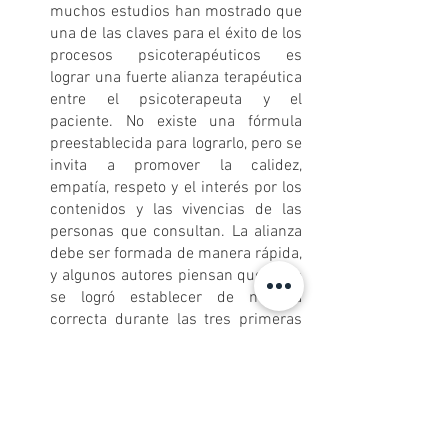
muchos estudios han mostrado que 
una de las claves para el éxito de los 
procesos psicoterapéuticos es 
lograr una fuerte alianza terapéutica 
entre el psicoterapeuta y el 
paciente. No existe una fórmula 
preestablecida para lograrlo, pero se 
invita a promover la calidez, 
empatía, respeto y el interés por los 
contenidos y las vivencias de las 
personas que consultan. La alianza 
debe ser formada de manera rápida, 
y algunos autores piensan que si no 
se logró establecer de manera 
correcta durante las tres primeras 
sesiones, ya nunca se logrará.
Recordar las citas: recordarle o 
confirmar a los pacientes es una 
práctica útil para evitar los 
abandonos. Para algunos terapeutas 