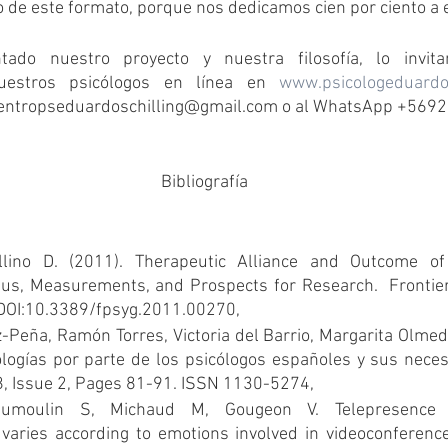
io de este formato, porque nos dedicamos cien por ciento a 
tado nuestro proyecto y nuestra filosofía, lo invit
uestros psicólogos en línea en 
www.psicologeduardos
l centropseduardoschilling@gmail.com o al WhatsApp +56
Bibliografía
llino D. (2011). Therapeutic Alliance and Outcome of 
sus, Measurements, and Prospects for Research.  Frontiers
 DOI:10.3389/fpsyg.2011.00270, 
Peña, Ramón Torres, Victoria del Barrio, Margarita Olmedo
logías por parte de los psicólogos españoles y sus necesi
, Issue 2, Pages 81-91. ISSN 1130-5274, 
umoulin S, Michaud M, Gougeon V. Telepresence e
varies according to emotions involved in videoconference