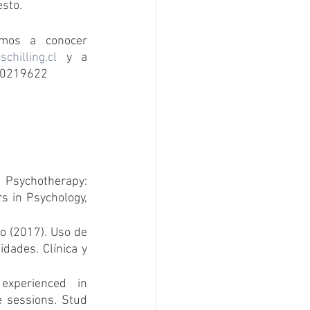
esto.
amos a conocer 
chilling.cl
 y a 
920219622
Psychotherapy: 
 in Psychology, 
 (2017). Uso de 
dades. Clínica y 
xperienced in 
 sessions. Stud 