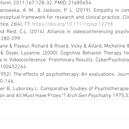
Inform. 2011;167:128-32. PMID: 21685654.
manowska, A. M., & Jackson, P. L. (2019). Empathy in co
onceptual framework for research and clinical practice. 
Cli
tice, 26
(4), 17. 
https://doi.org/10.1111/cpsp.12298
d Reid, C.L. (2014), Alliance in videoconferencing psycho
: 280-299.
ne & Payeur, Richard & Rivard, Vicky & Allard, Micheline &
& Goyer, Lysanne. (2000). Cognitive Behavior Therapy for
 in Videoconference: Preliminary Results. CyberPsychology
3100452264.
(1952). The effects of psychotherapy: An evaluations. Journ
40-146.
er B, Luborsky L. Comparative Studies of Psychotherapies:
n and All Must Have Prizes"? 
Arch Gen Psychiatry.
 1975;3