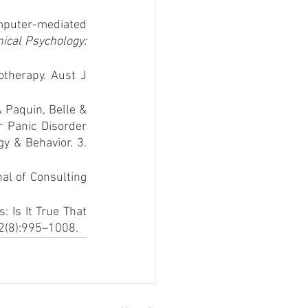
mputer-mediated 
nical Psychology: 
therapy. Aust J 
 Paquin, Belle & 
 Panic Disorder 
 & Behavior. 3. 
al of Consulting 
 Is It True That 
2(8):995–1008.