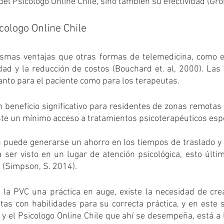
 del Psicologo Online Chile, sino también su efectividad (Gro
cologo Online Chile
smas ventajas que otras formas de telemedicina, como e
idad y la reducción de costos (Bouchard et. al, 2000). Las 
nto para el paciente como para los terapeutas.
n beneficio significativo para residentes de zonas remotas o
e un mínimo acceso a tratamientos psicoterapéuticos espe
 puede generarse un ahorro en los tiempos de traslado y 
 ser visto en un lugar de atención psicológica, esto últi
(Simpson, S. 2014). 
e la PVC una práctica en auge, existe la necesidad de crea
as con habilidades para su correcta práctica, y en este s
 y el Psicologo Online Chile que ahí se desempeña, está a 