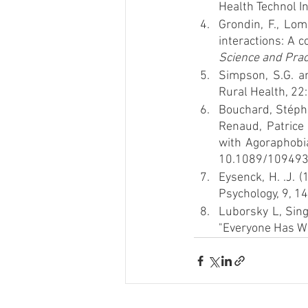
Health Technol 
Grondin, F., Lo
interactions: A c
Science and Prac
Simpson, S.G. an
Rural Health, 22
Bouchard, Stépha
Renaud, Patrice 
with Agoraphobia
10.1089/10949
Eysenck, H. .J. 
Psychology, 9, 1
Luborsky L, Sing
"Everyone Has Wo