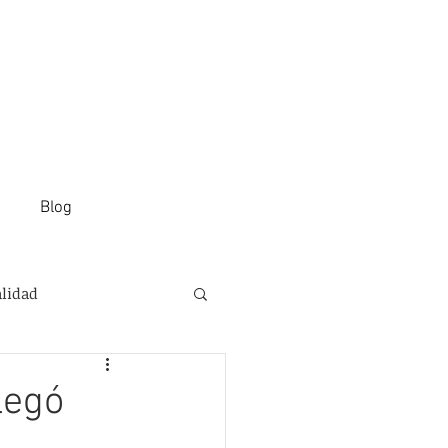
Blog
alidad
legó