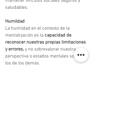
mantener vínculos sociales seguros y 
saludables.
Humildad
La humildad en el contexto de la 
mentalización es la 
capacidad de 
reconocer nuestras propias limitaciones 
y errores,
 y no sobrevalorar nuestra 
perspectiva o estados mentales sobre 
los de los demás.
Conciencia del conflicto interno
Es el reconocimiento de que podemos 
tener sentimientos y pensamientos 
contradictorios dentro de nosotros 
mismos, y que esta complejidad interna 
también se refleja en los demás.
Ser lúdico y tener humor autocrítico