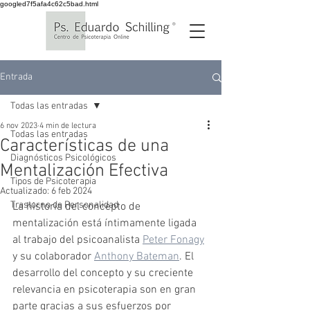
googled7f5afa4c62c5bad.html
Entrada
Todas las entradas
6 nov 2023
4 min de lectura
Todas las entradas
Características de una
Diagnósticos Psicológicos
Mentalización Efectiva
Tipos de Psicoterapia
Actualizado:
6 feb 2024
Trastorno de Personalidad
La historia del concepto de 
mentalización está íntimamente ligada 
al trabajo del psicoanalista 
Peter Fonagy
y su colaborador 
Anthony Bateman
. El 
desarrollo del concepto y su creciente 
relevancia en psicoterapia son en gran 
parte gracias a sus esfuerzos por 