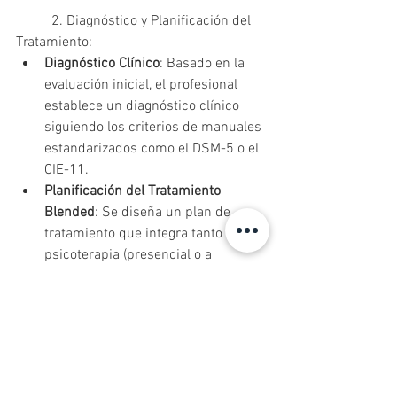
	2. Diagnóstico y Planificación del 
Tratamiento:
Diagnóstico Clínico
: Basado en la 
evaluación inicial, el profesional 
establece un diagnóstico clínico 
siguiendo los criterios de manuales 
estandarizados como el DSM-5 o el 
CIE-11.
Planificación del Tratamiento 
Blended
: Se diseña un plan de 
tratamiento que integra tanto la 
psicoterapia (presencial o a 
distancia) como el uso de 
aplicaciones específicas de salud 
mental. Este plan se personaliza 
según las necesidades, 
preferencias y circunstancias del 
paciente.