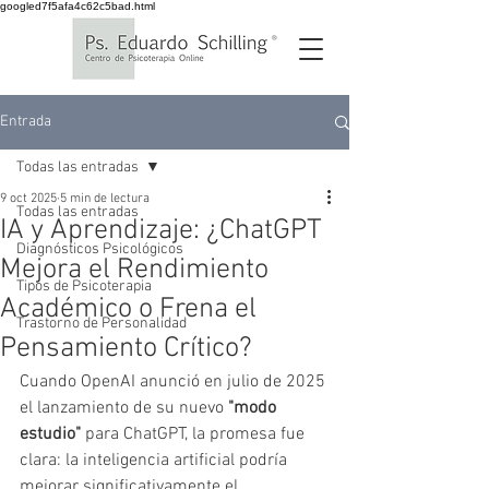
googled7f5afa4c62c5bad.html
Entrada
Todas las entradas
9 oct 2025
5 min de lectura
Todas las entradas
IA y Aprendizaje: ¿ChatGPT
Diagnósticos Psicológicos
Mejora el Rendimiento
Tipos de Psicoterapia
Académico o Frena el
Trastorno de Personalidad
Pensamiento Crítico?
Cuando OpenAI anunció en julio de 2025 
el lanzamiento de su nuevo 
"modo 
estudio"
 para ChatGPT, la promesa fue 
clara: la inteligencia artificial podría 
mejorar significativamente el 