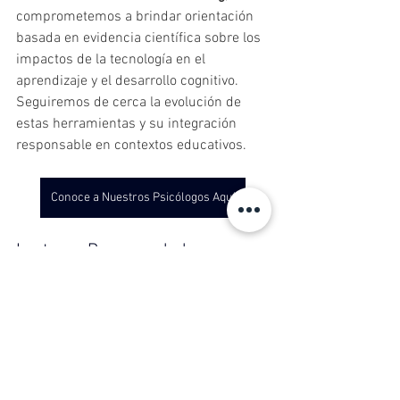
comprometemos a brindar orientación 
basada en evidencia científica sobre los 
impactos de la tecnología en el 
aprendizaje y el desarrollo cognitivo. 
Seguiremos de cerca la evolución de 
estas herramientas y su integración 
responsable en contextos educativos.
Conoce a Nuestros Psicólogos Aquí
Lecturas Recomendadas
Psicoterapia: Entre la Empatía 
Humana y la Precisión de la IA
Una mirada profunda sobre los 
alcances y limitaciones de la 
inteligencia artificial en contextos 
terapéuticos. Ideal para 