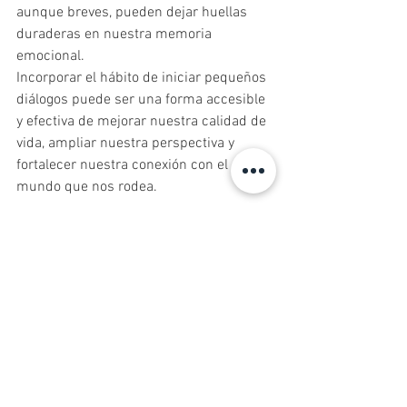
aunque breves, pueden dejar huellas 
duraderas en nuestra memoria 
emocional.
Incorporar el hábito de iniciar pequeños 
diálogos puede ser una forma accesible 
y efectiva de mejorar nuestra calidad de 
vida, ampliar nuestra perspectiva y 
fortalecer nuestra conexión con el 
mundo que nos rodea.
En 
Centro Ps. Eduardo Schilling
, 
promovemos la importancia de estos 
gestos cotidianos como parte de un 
enfoque integral del bienestar 
psicológico, recordando que, en 
ocasiones, una simple conversación 
puede marcar una diferencia 
significativa.