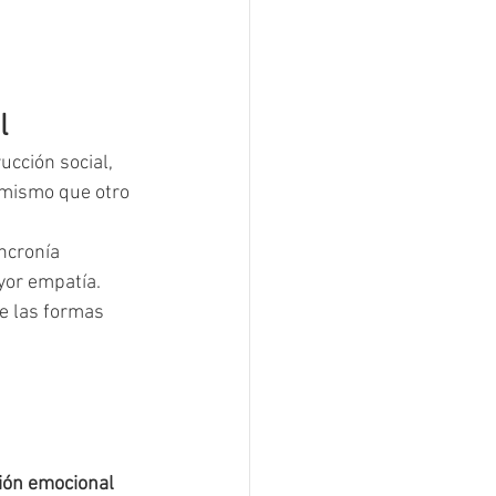
l
ucción social, 
 mismo que otro 
ncronía 
or empatía. 
e las formas 
ión emocional 