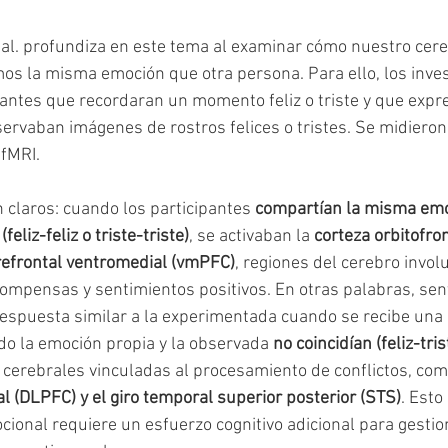
 al. profundiza en este tema al examinar cómo nuestro cere
s la misma emoción que otra persona. Para ello, los inves
ipantes que recordaran un momento feliz o triste y que expr
rvaban imágenes de rostros felices o tristes. Se midiero
fMRI.
 claros: cuando los participantes 
compartían la misma emo
eliz-feliz o triste-triste)
, se activaban la 
corteza orbitofro
refrontal ventromedial (vmPFC)
, regiones del cerebro invol
mpensas y sentimientos positivos. En otras palabras, sent
respuesta similar a la experimentada cuando se recibe un
ndo la emoción propia y la observada 
no coincidían (feliz-tris
 cerebrales vinculadas al procesamiento de conflictos, com
al (DLPFC) y el giro temporal superior posterior (STS)
. Esto
cional requiere un esfuerzo cognitivo adicional para gestion