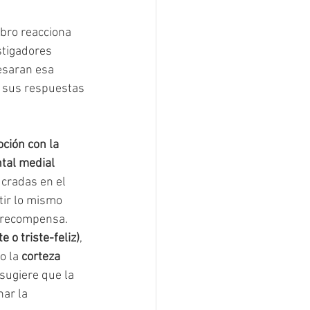
bro reacciona 
tigadores 
esaran esa 
n sus respuestas 
ción con la 
ntal medial 
ucradas en el 
ir lo mismo 
a recompensa.
te o triste-feliz)
, 
o la 
corteza 
 sugiere que la 
ar la 