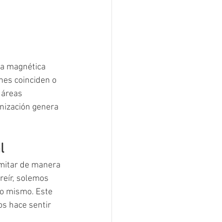
ia magnética 
nes coinciden o 
 áreas 
nización genera 
l
mitar de manera 
reír, solemos 
lo mismo. Este 
nos hace sentir 