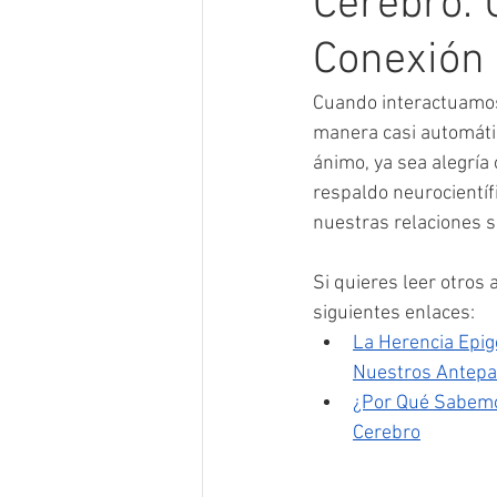
Cerebro: 
Conexión 
Cuando interactuamos
manera casi automáti
ánimo, ya sea alegría
respaldo neurocientíf
nuestras relaciones s
Si quieres leer otros 
siguientes enlaces: 
La Herencia Epig
Nuestros Antep
¿Por Qué Sabemo
Cerebro