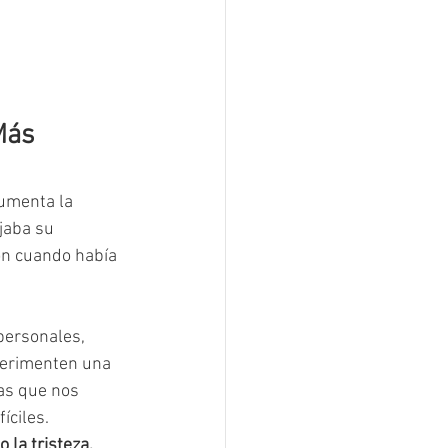
Más 
umenta la 
jaba su 
on cuando había 
personales, 
erimenten una 
as que nos 
íciles.
la tristeza, 