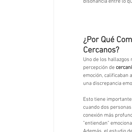
disonancia entre lo q
¿Por Qué Com
Cercanos?
Uno de los hallazgos 
percepción de 
cercaní
emoción, calificaban 
una discrepancia emo
Esto tiene importantes
cuando dos personas 
conexión más profund
"entiendan" emocional
Además, el estudio d