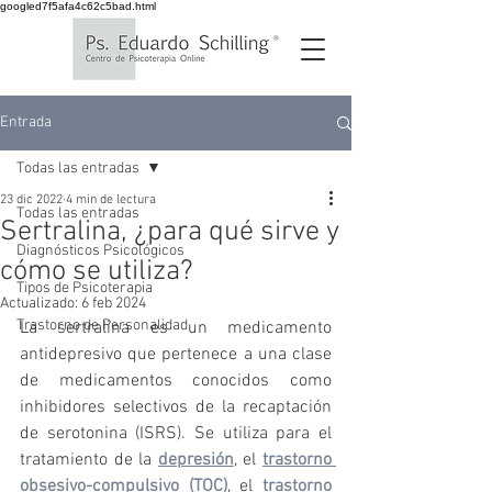
googled7f5afa4c62c5bad.html
Entrada
Todas las entradas
23 dic 2022
4 min de lectura
Todas las entradas
Sertralina, ¿para qué sirve y
Diagnósticos Psicológicos
cómo se utiliza?
Tipos de Psicoterapia
Actualizado:
6 feb 2024
Trastorno de Personalidad
La sertralina es un medicamento 
antidepresivo que pertenece a una clase 
de medicamentos conocidos como 
inhibidores selectivos de la recaptación 
de serotonina (ISRS). Se utiliza para el 
tratamiento de la 
depresión
, el 
trastorno 
obsesivo-compulsivo (TOC)
, el 
trastorno 