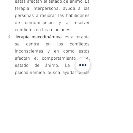
estas afectan el estado de ánimo. La 
terapia interpersonal ayuda a las 
personas a mejorar las habilidades 
de comunicación y a resolver 
conflictos en las relaciones.
Terapia psicodinámica:
 esta terapia 
se centra en los conflictos 
inconscientes y en cómo estos 
afectan el comportamiento y el 
estado de ánimo. La terapia 
psicodinámica busca ayudar a las 
personas a comprender sus 
sentimientos y emociones 
subyacentes.
La terapia puede ser beneficiosa para las 
personas que luchan con la depresión y 
otros trastornos mentales porque les 
brinda un espacio seguro y sin juicio 
para hablar de sus pensamientos y 