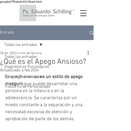
googled7f5afa4c62c5bad.html
Entrada
Todas las entradas
28 dic 2022
4 min de lectura
Todas las entradas
¿Qué es el Apego Ansioso?
Diagnósticos Psicológicos
Actualizado:
6 feb 2024
El apego ansioso 
es un estilo de apego 
Tipos de Psicoterapia
inseguro
 que puede desarrollar una 
Trastorno de Personalidad
persona en la infancia o en la 
adolescencia. Se caracteriza por un 
miedo constante a la separación y una 
necesidad excesiva de atención y 
aprobación de parte de los demás. 