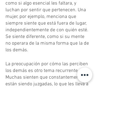
como si algo esencial les faltara, y 
luchan por sentir que pertenecen. Una 
mujer, por ejemplo, menciona que 
siempre siente que está fuera de lugar, 
independientemente de con quién esté. 
Se siente diferente, como si su mente 
no operara de la misma forma que la de 
los demás.
La preocupación por cómo las perciben 
los demás es otro tema recurrente. 
Muchas sienten que constantemente 
están siendo juzgadas, lo que les lleva a 
esforzarse al máximo en un intento de 
ser aceptadas. Por ejemplo, una mujer 
se refiere a sí misma como "la princesa 
del logro", resaltando su persistente 
necesidad de superar las expectativas.
El cuerpo también es una fuente 