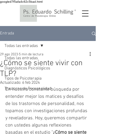
googled7f5afa4c62c5bad.html
Entrada
Todas las entradas
29 ago 2023
5 min de lectura
Todas las entradas
¿Cómo se siente vivir con
Diagnósticos Psicológicos
TLP?
Tipos de Psicoterapia
Actualizado:
6 feb 2024
Trastorno de Personalidad
En nuestra constante búsqueda por 
entender mejor los matices y desafíos 
de los trastornos de personalidad, nos 
topamos con investigaciones profundas 
y reveladoras. Hoy, queremos compartir 
con ustedes algunas reflexiones 
basadas en el estudio "
¿Cómo se siente 