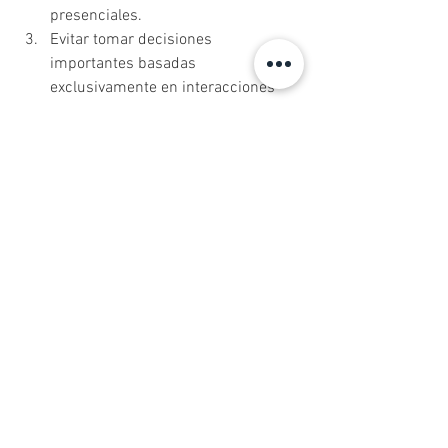
presenciales.
Evitar tomar decisiones 
importantes basadas 
exclusivamente en interacciones 
con IA.
Consultar con profesionales de 
salud mental ante cambios 
significativos en la percepción de la 
realidad, el estado de ánimo o el 
funcionamiento diario.
Cuidar el descanso nocturno, dado 
que la privación de sueño es un 
factor crítico en la 
descompensación psicótica.
Reflexión final
La inteligencia artificial no es, en sí 
misma, un agente patológico. Sin 