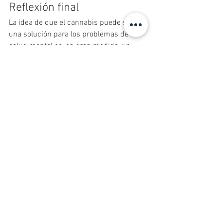
Reflexión final
La idea de que el cannabis puede ser 
una solución para los problemas de 
salud mental es, en gran medida, un 
mito que no se sostiene frente a la 
evidencia científica actual. Tal como 
subraya el artículo de CNN, incluso los 
estudios más rigurosos no han 
encontrado beneficios clínicamente 
relevantes, mientras que los riesgos son 
cada vez más claros.
En un contexto donde la información 
circula rápidamente y no siempre con 
rigor, resulta esencial promover una 
mirada crítica y basada en evidencia. La 
salud mental requiere intervenciones 
serias, evaluadas y adaptadas a cada 