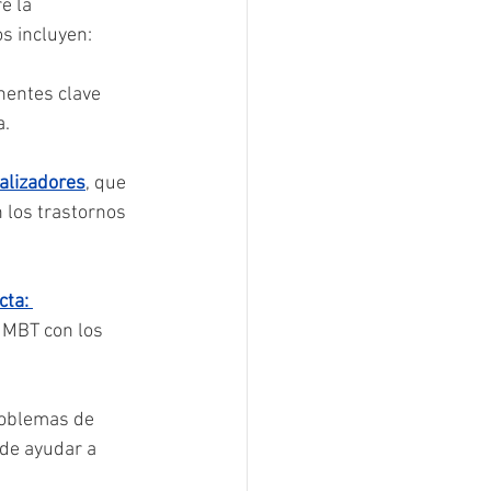
e la 
s incluyen:
nentes clave 
a.
alizadores
, que 
 los trastornos 
ta: 
 MBT con los 
roblemas de 
de ayudar a 