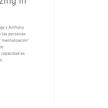
zing in
agy y Anthony 
 las personas 
"mentalización" 
os 
 capacidad es 
s.